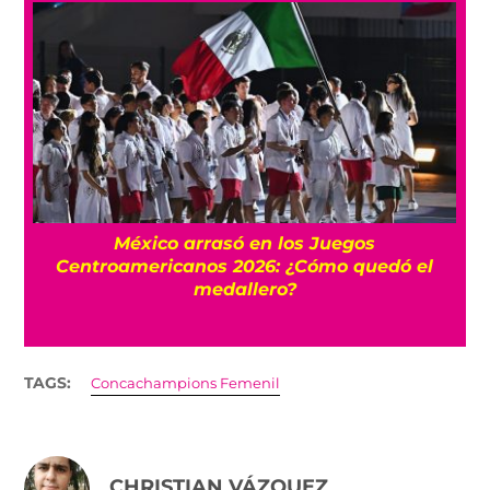
l
México arrasó en los Juegos
Centroamericanos 2026: ¿Cómo quedó el
medallero?
TAGS:
Concachampions Femenil
CHRISTIAN VÁZQUEZ