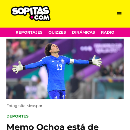
Menu
Sopitas.com
Skip
REPORTAJES
QUIZZES
DINÁMICAS
RADIO
to
content
Fotografía Mexsport
POSTED
DEPORTES
IN
Memo Ochoa está de