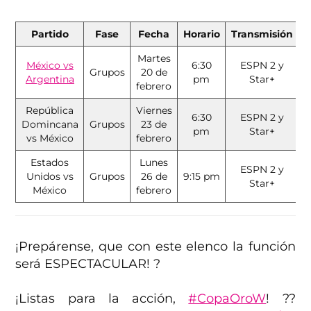
Partido
Fase
Fecha
Horario
Transmisión
Martes
México vs
6:30
ESPN 2 y
Grupos
20 de
Argentina
pm
Star+
febrero
República
Viernes
6:30
ESPN 2 y
Domincana
Grupos
23 de
pm
Star+
vs México
febrero
Estados
Lunes
ESPN 2 y
Unidos vs
Grupos
26 de
9:15 pm
Star+
México
febrero
¡Prepárense, que con este elenco la función
será ESPECTACULAR! ?
¡Listas para la acción,
#CopaOroW
! ??