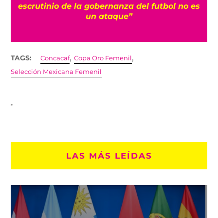
s
pese a sus disculpas: “No cambia nada”
,
,
TAGS:
Concacaf
Copa Oro Femenil
Selección Mexicana Femenil
LAS MÁS LEÍDAS