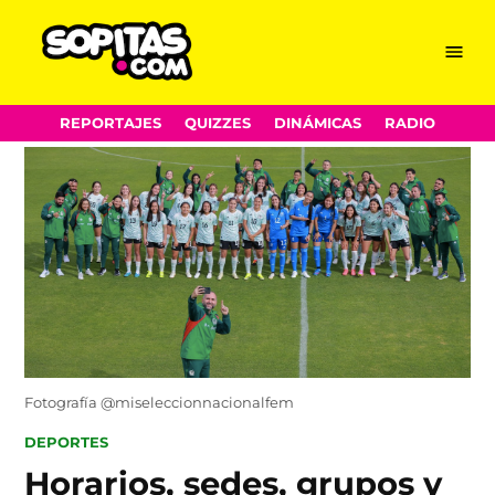
Menu
Sopitas.com
Skip
REPORTAJES
QUIZZES
DINÁMICAS
RADIO
to
content
Fotografía @miseleccionnacionalfem
POSTED
DEPORTES
IN
Horarios, sedes, grupos y