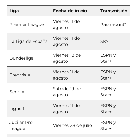
Liga
Fecha de inicio
Transmisión
Viernes 11 de
Premier League
Paramount*
agosto
Viernes 11 de
La Liga de España
SKY
agosto
Viernes 18 de
ESPN y
Bundesliga
agosto
Star+
Viernes 11 de
ESPN y
Eredivisie
agosto
Star+
Sábado 19 de
ESPN y
Serie A
agosto
Star+
Viernes 11 de
ESPN y
Ligue 1
agosto
Star+
Jupiler Pro
ESPN y
Viernes 28 de julio
League
Star+