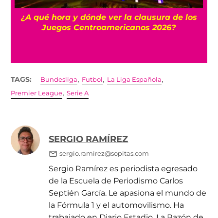
 y
¿A qué hora y dónde ver la clausura de los
Juegos Centroamericanos 2026?
,
,
,
TAGS:
Bundesliga
Futbol
La Liga Española
,
Premier League
Serie A
SERGIO RAMÍREZ
sergio.ramirez@sopitas.com
Sergio Ramírez es periodista egresado
de la Escuela de Periodismo Carlos
Septién García. Le apasiona el mundo de
la Fórmula 1 y el automovilismo. Ha
trabajado en Diario Estadio, La Razón de