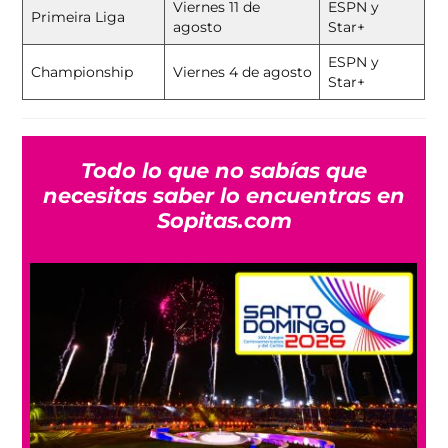
Viernes 11 de
ESPN y
Primeira Liga
agosto
Star+
ESPN y
Championship
Viernes 4 de agosto
Star+
Todo lo que no sabías que
necesitas saber lo encuentras en
Sopitas.com