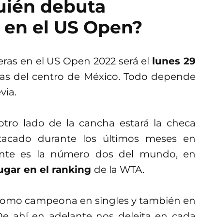
uién debuta
 en el US Open?
eras en el US Open 2022 será el
lunes 29
oras del centro de México. Todo depende
via.
otro lado de la cancha estará la checa
tacado durante los últimos meses en
ente es la número dos del mundo, en
ugar en el ranking
de la WTA.
a como campeona en singles y también en
 De ahí en adelante nos deleita en cada