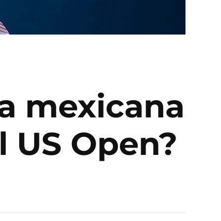
la mexicana
el US Open?