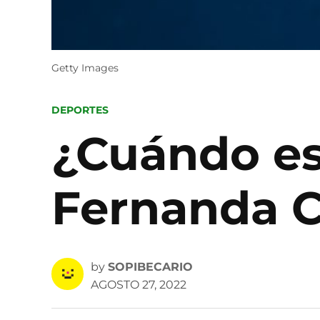
Getty Images
POSTED
DEPORTES
IN
¿Cuándo es
Fernanda C
by
SOPIBECARIO
AGOSTO 27, 2022