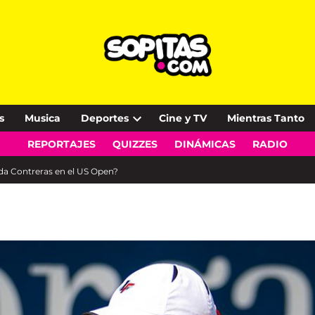
s
Musica
Deportes
Cine y TV
Mientras Tanto
Open
REPORTAJES
QUIZZES
DINÁMICAS
RADIO
dropdown
menu
da Contreras en el US Open?