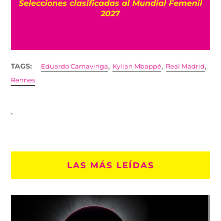
s
Selecciones clasificadas al Mundial Femenil
el
2027
,
,
,
TAGS:
Eduardo Camavinga
Kylian Mbappé
Real Madrid
Rennes
LAS MÁS LEÍDAS