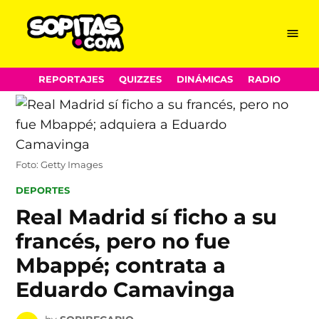
Menu
Sopitas.com
Skip
REPORTAJES
QUIZZES
DINÁMICAS
RADIO
to
content
Foto: Getty Images
POSTED
DEPORTES
IN
Real Madrid sí ficho a su
francés, pero no fue
Mbappé; contrata a
Eduardo Camavinga