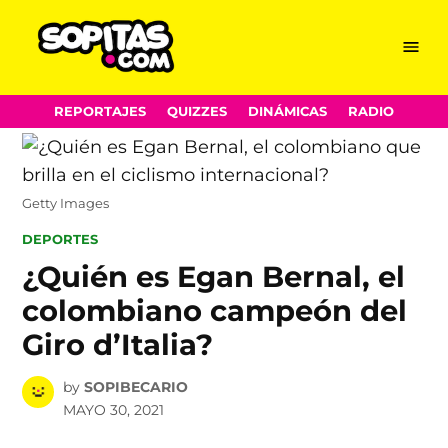
Menu
Sopitas.com
Skip
REPORTAJES
QUIZZES
DINÁMICAS
RADIO
to
content
Getty Images
POSTED
DEPORTES
IN
¿Quién es Egan Bernal, el
colombiano campeón del
Giro d’Italia?
by
SOPIBECARIO
MAYO 30, 2021