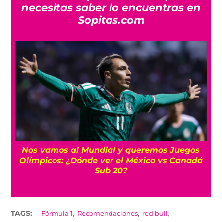
necesitas saber lo encuentras en
Sopitas.com
Nos vamos al Mundial y queremos Juegos
Olímpicos: ¿Dónde ver el México vs Canadá
Sub 20?
,
,
,
TAGS:
Fórmula 1
Recomendaciones
red bull