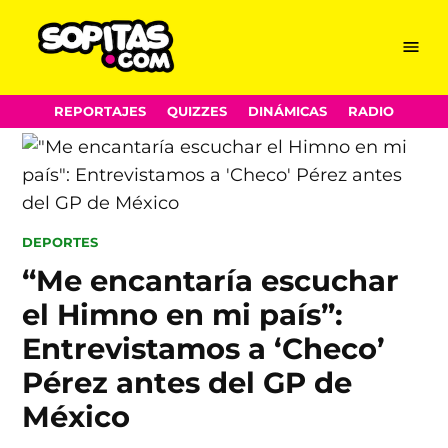
Menu
Sopitas.com
Skip
REPORTAJES
QUIZZES
DINÁMICAS
RADIO
to
content
POSTED
DEPORTES
IN
“Me encantaría escuchar
el Himno en mi país”:
Entrevistamos a ‘Checo’
Pérez antes del GP de
México