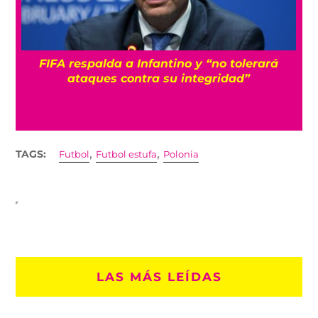
FIFA respalda a Infantino y “no tolerará
á
ataques contra su integridad”
,
,
TAGS:
Futbol
Futbol estufa
Polonia
LAS MÁS LEÍDAS