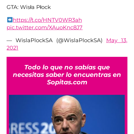
GTA: Wisła Płock
https://t.co/HNTV0WR3ah
pic.twitter.com/XAuoKnc8J7
— WislaPlockSA (@WislaPlockSA)
May 13,
2021
Todo lo que no sabías que
necesitas saber lo encuentras en
Sopitas.com