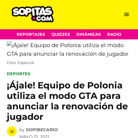
Menu
Sopitas.com
Skip
REPORTAJES
QUIZZES
DINÁMICAS
RADIO
to
content
Foto: Especial
POSTED
DEPORTES
IN
¡Ájale! Equipo de Polonia
utiliza el modo GTA para
anunciar la renovación de
jugador
by
SOPIBECARIO
MAYO 13, 2021