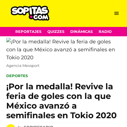
Menu
Sopitas.com
Skip
REPORTAJES
QUIZZES
DINÁMICAS
RADIO
to
content
Agencia Mexsport
POSTED
DEPORTES
IN
¡Por la medalla! Revive la
feria de goles con la que
México avanzó a
semifinales en Tokio 2020