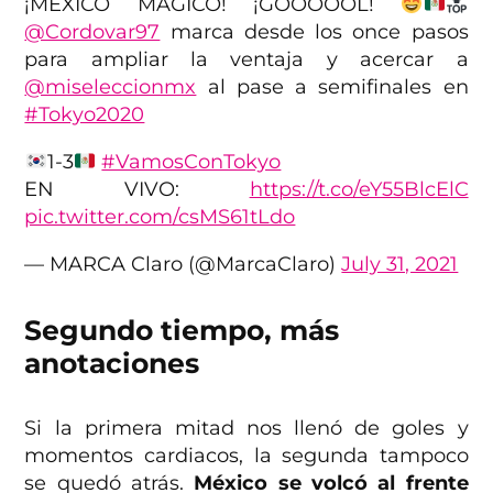
¡MÉXICO MÁGICO! ¡GOOOOOL!
@Cordovar97
marca desde los once pasos
para ampliar la ventaja y acercar a
@miseleccionmx
al pase a semifinales en
#Tokyo2020
1-3
#VamosConTokyo
EN VIVO:
https://t.co/eY55BlcElC
pic.twitter.com/csMS61tLdo
— MARCA Claro (@MarcaClaro)
July 31, 2021
Segundo tiempo, más
anotaciones
Si la primera mitad nos llenó de goles y
momentos cardiacos, la segunda tampoco
se quedó atrás.
México se volcó al frente