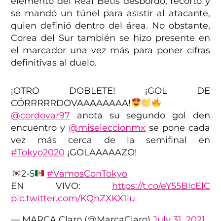
elemento del Real Betis desbordó, recortó y
se mandó un túnel para asistir al atacante,
quien definió dentro del área. No obstante,
Corea del Sur también se hizo presente en
el marcador una vez más para poner cifras
definitivas al duelo.
¡OTRO DOBLETE! ¡GOL DE
CÓRRRRRDOVAAAAAAAA!
@cordovar97
anota su segundo gol den
encuentro y
@miseleccionmx
se pone cada
vez más cerca de la semifinal en
#Tokyo2020
¡GOLAAAAAZO!
2-5
#VamosConTokyo
EN VIVO:
https://t.co/eY55BlcElC
pic.twitter.com/KQhZXKX1lu
— MARCA Claro (@MarcaClaro)
July 31, 2021