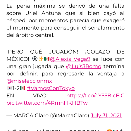
La pena máxima se derivó de una falta
sobre Uriel Antuna que si bien cayó al
césped, por momentos parecía que exageró
el momento para conseguir el señalamiento
del árbitro central.
¡PERO QUÉ JUGADÓN! ¡GOLAZO DE
MÉXICO!
@Alexis_Vega9
se luce con
una gran jugada que
@Luis3Romo
termina
por definir, para regresarle la ventaja a
@miseleccionmx
1-2
#VamosConTokyo
EN VIVO:
https://t.co/eY55BlcElC
pic.twitter.com/4RmnHKHBTw
— MARCA Claro (@MarcaClaro)
July 31, 2021