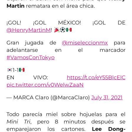
Martin
rematara en el área chica.
¡GOL! ¡GOL MÉXICO! ¡GOL DE
@HenryMartinM
!
Gran jugada de
@miseleccionmx
para
adelantarse en el marcador
#VamosConTokyo
1-1
EN VIVO:
https://t.co/eY55BlcElC
pic.twitter.com/v0WelwZaaN
— MARCA Claro (@MarcaClaro)
July 31, 2021
Todo parecía miel sobre hojuelas para el
Mini Tri
, pero 8 minutos después se
emparejaron los cartones.
Lee Dong-