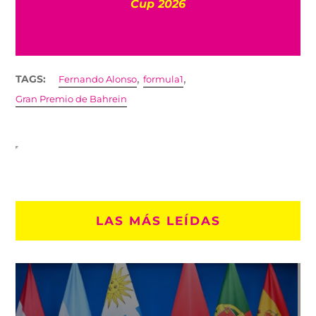
Cup 2026
,
,
TAGS:
Fernando Alonso
formula1
Gran Premio de Bahrein
LAS MÁS LEÍDAS