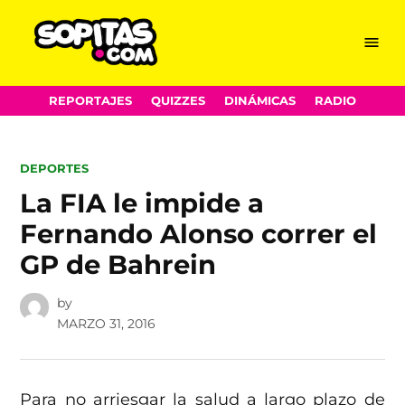
Menu
Sopitas.com
Skip
REPORTAJES
QUIZZES
DINÁMICAS
RADIO
to
content
POSTED
DEPORTES
IN
La FIA le impide a
Fernando Alonso correr el
GP de Bahrein
by
MARZO 31, 2016
Para no arriesgar la salud a largo plazo de