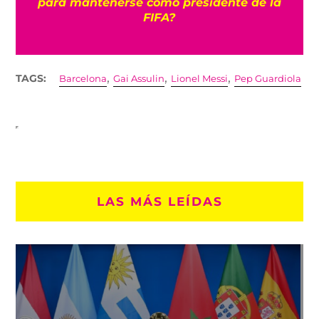
para mantenerse como presidente de la
FIFA?
,
,
,
TAGS:
Barcelona
Gai Assulin
Lionel Messi
Pep Guardiola
LAS MÁS LEÍDAS