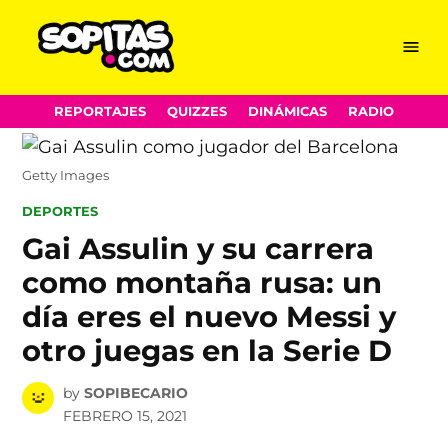
Menu
Sopitas.com
Skip
REPORTAJES
QUIZZES
DINÁMICAS
RADIO
to
content
Getty Images
POSTED
DEPORTES
IN
Gai Assulin y su carrera
como montaña rusa: un
día eres el nuevo Messi y
otro juegas en la Serie D
by
SOPIBECARIO
FEBRERO 15, 2021