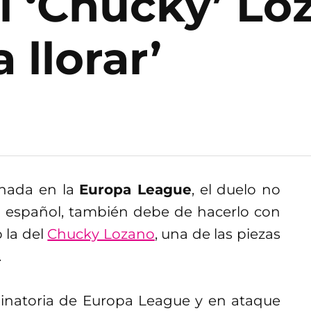
l ‘Chucky’ Lo
 llorar’
anada en la
Europa League
, el duelo no
to español, también debe de hacerlo con
 la del
Chucky Lozano
, una de las piezas
.
minatoria de Europa League y en ataque