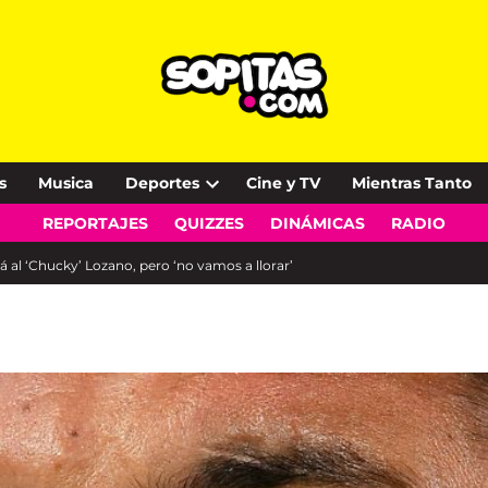
s
Musica
Deportes
Cine y TV
Mientras Tanto
Open
REPORTAJES
QUIZZES
DINÁMICAS
RADIO
dropdown
menu
á al ‘Chucky’ Lozano, pero ‘no vamos a llorar’