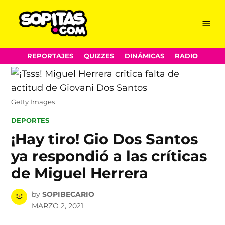
Menu
Sopitas.com
Skip
REPORTAJES
QUIZZES
DINÁMICAS
RADIO
to
content
Getty Images
POSTED
DEPORTES
IN
¡Hay tiro! Gio Dos Santos
ya respondió a las críticas
de Miguel Herrera
by
SOPIBECARIO
MARZO 2, 2021