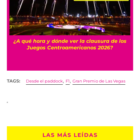
 y
¿A qué hora y dónde ver la clausura de los
Juegos Centroamericanos 2026?
,
,
TAGS:
Desde el paddock
F1
Gran Premio de Las Vegas
LAS MÁS LEÍDAS