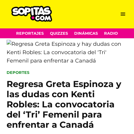
Menu
Sopitas.com
Skip
REPORTAJES
QUIZZES
DINÁMICAS
RADIO
to
content
POSTED
DEPORTES
IN
Regresa Greta Espinoza y
las dudas con Kenti
Robles: La convocatoria
del ‘Tri’ Femenil para
enfrentar a Canadá