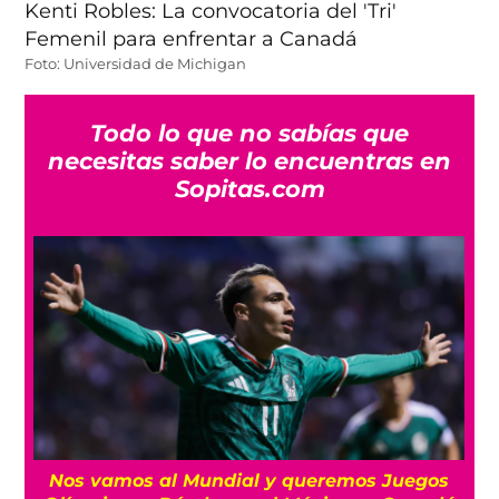
Foto: Universidad de Michigan
Todo lo que no sabías que
necesitas saber lo encuentras en
Sopitas.com
Nos vamos al Mundial y queremos Juegos
FIF