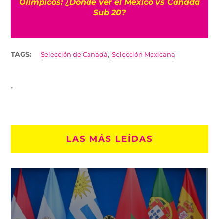
Olímpicos: ¿Dónde ver el México vs Canadá
Sub 20?
,
TAGS:
Selección de Canadá
Selección Mexicana
LAS MÁS LEÍDAS