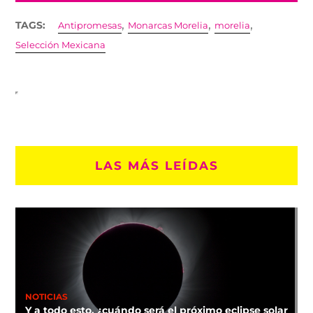
,
,
,
TAGS:
Antipromesas
Monarcas Morelia
morelia
Selección Mexicana
LAS MÁS LEÍDAS
NOTICIAS
Y a todo esto, ¿cuándo será el próximo eclipse solar