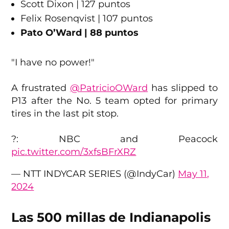
Scott Dixon | 127 puntos
Felix Rosenqvist | 107 puntos
Pato O’Ward | 88 puntos
"I have no power!"
A frustrated
@PatricioOWard
has slipped to
P13 after the No. 5 team opted for primary
tires in the last pit stop.
?: NBC and Peacock
pic.twitter.com/3xfsBFrXRZ
— NTT INDYCAR SERIES (@IndyCar)
May 11,
2024
Las 500 millas de Indianapolis