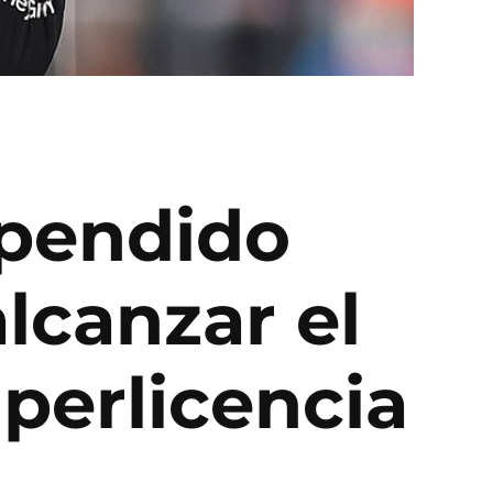
spendido
lcanzar el
uperlicencia