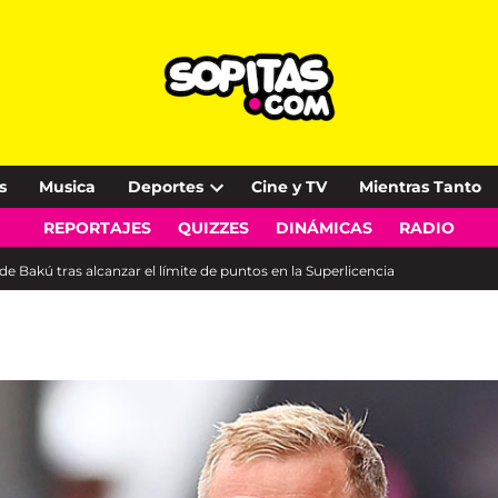
s
Musica
Deportes
Cine y TV
Mientras Tanto
Open
REPORTAJES
QUIZZES
DINÁMICAS
RADIO
dropdown
menu
 Bakú tras alcanzar el límite de puntos en la Superlicencia