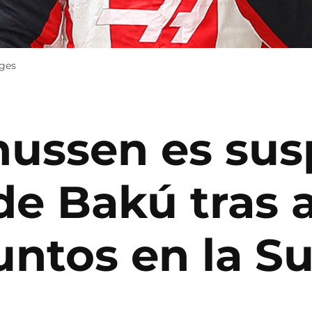
ages
ussen es su
de Bakú tras a
untos en la S