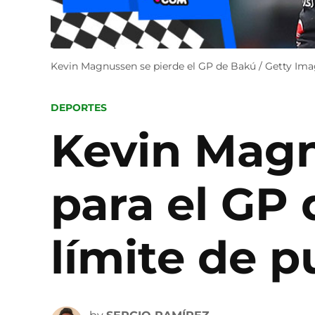
Kevin Magnussen se pierde el GP de Bakú / Getty Im
POSTED
DEPORTES
IN
Kevin Magn
para el GP 
límite de p