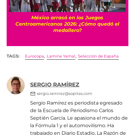
l
México arrasó en los Juegos
Centroamericanos 2026: ¿Cómo quedó el
medallero?
,
,
TAGS:
Eurocopa
Lamine Yamal
Selección de España
SERGIO RAMÍREZ
sergio.ramirez@sopitas.com
Sergio Ramírez es periodista egresado
de la Escuela de Periodismo Carlos
Septién García. Le apasiona el mundo de
la Fórmula 1 y el automovilismo. Ha
trabajado en Diario Estadio, La Razón de