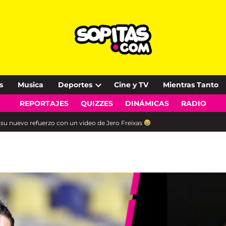
s
Musica
Deportes
Cine y TV
Mientras Tanto
Open
REPORTAJES
QUIZZES
DINÁMICAS
RADIO
dropdown
menu
 su nuevo refuerzo con un video de Jero Freixas