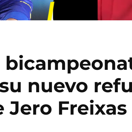
el bicampeona
 su nuevo ref
e Jero Freixa