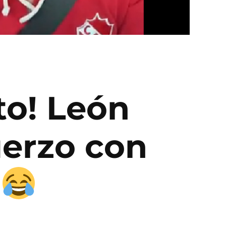
to! León
uerzo con
s