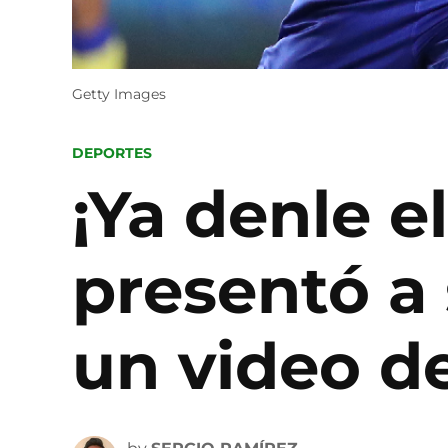
Getty Images
POSTED
DEPORTES
IN
¡Ya denle 
presentó a
un video d