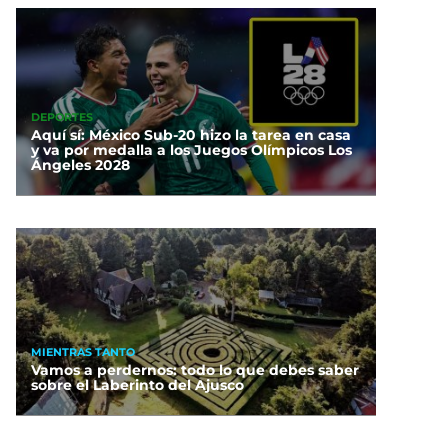
DEPORTES
Aquí sí: México Sub-20 hizo la tarea en casa
y va por medalla a los Juegos Olímpicos Los
Ángeles 2028
MIENTRAS TANTO
Vamos a perdernos: todo lo que debes saber
sobre el Laberinto del Ajusco