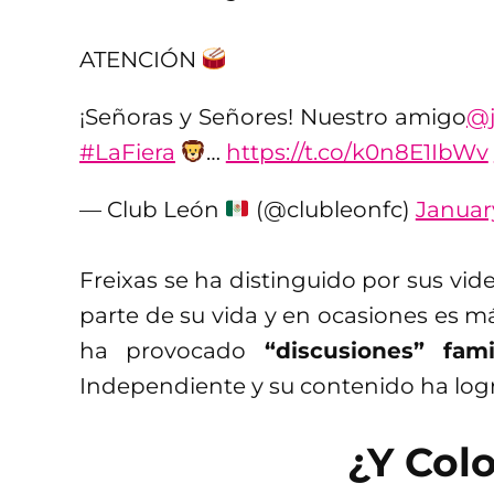
ATENCIÓN
¡Señoras y Señores! Nuestro amigo
@j
#LaFiera
…
https://t.co/k0n8E1IbWv
— Club León
(@clubleonfc)
January
Freixas se ha distinguido por sus vid
parte de su vida y en ocasiones es má
ha provocado
“discusiones” famil
Independiente y su contenido ha log
¿Y Col