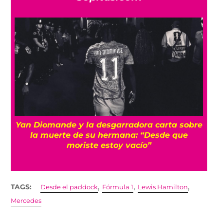
e
¡Imparables! México firma su mejor
participación en Juegos Centroamericanos
con récord de medallas
,
,
,
TAGS:
Desde el paddock
Fórmula 1
Lewis Hamilton
Mercedes