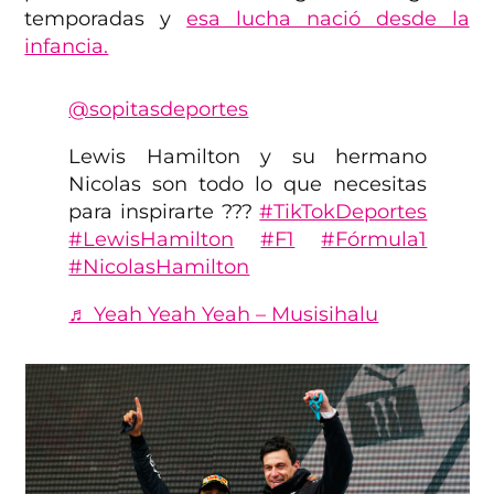
temporadas y
esa lucha nació desde la
infancia.
@sopitasdeportes
Lewis Hamilton y su hermano
Nicolas son todo lo que necesitas
para inspirarte ??️?
#TikTokDeportes
#LewisHamilton
#F1
#Fórmula1
#NicolasHamilton
♬ Yeah Yeah Yeah – Musisihalu