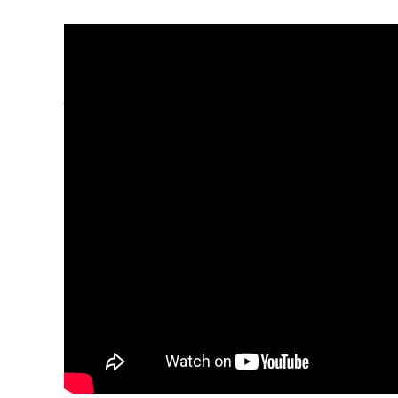
El partido entre estos dos equipos
Oriental’
, de modo que los dos equi
y tras el encuentro, la pasión se tran
cancha, causando auténticos disturb
protagonista del encuentro, lame
Reportes indican ci
fallecidas tras los d
Lo que tendría que ser una fiesta de 
violencia
, algo que
en México tambié
Atlas
.