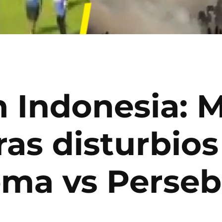
n Indonesia: 
ras disturbios
ema vs Perse