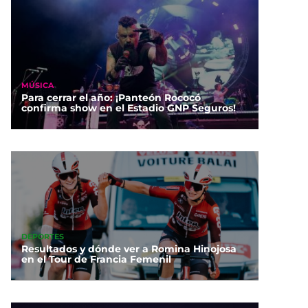
MÚSICA
Para cerrar el año: ¡Panteón Rococó
confirma show en el Estadio GNP Seguros!
DEPORTES
Resultados y dónde ver a Romina Hinojosa
en el Tour de Francia Femenil