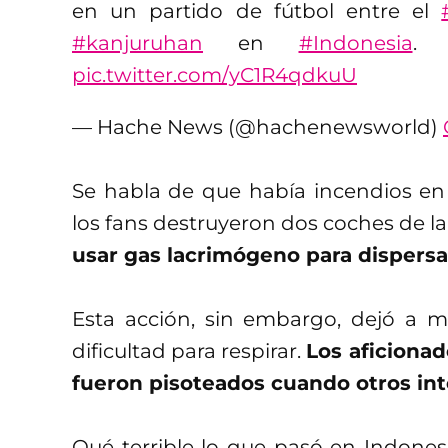
en un partido de fútbol entre el
#kanjuruhan
en
#Indonesia
pic.twitter.com/yC1R4qdkuU
— Hache News (@hachenewsworld)
Se habla de que había incendios en 
los fans destruyeron dos coches de la
usar gas lacrimógeno para dispersa
Esta acción, sin embargo, dejó a m
dificultad para respirar.
Los aficiona
fueron pisoteados cuando otros in
Qué terrible lo que pasó en Indones