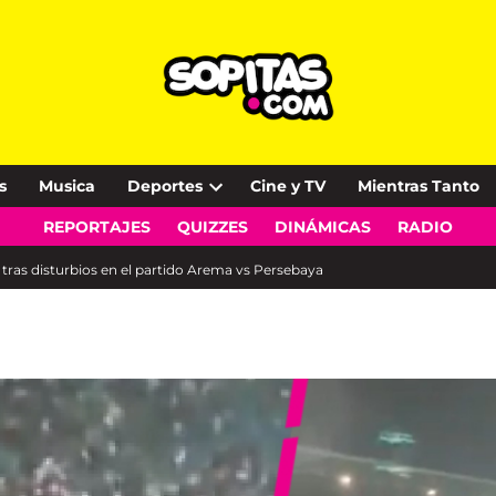
s
Musica
Deportes
Cine y TV
Mientras Tanto
Open
REPORTAJES
QUIZZES
DINÁMICAS
RADIO
dropdown
menu
 tras disturbios en el partido Arema vs Persebaya