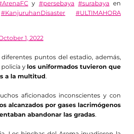
#ArenaFC
y
#persebaya
#surabaya
en
.
#KanjuruhanDisaster
#ULTIMAHORA
October 1, 2022
diferentes puntos del estadio, además,
 policía y
los uniformados tuvieron que
s a la multitud
.
uchos aficionados inconscientes y con
dos alcanzados por gases lacrimógenos
tentaban abandonar las gradas
.
ia. Los hinchas del Arema invadieron la