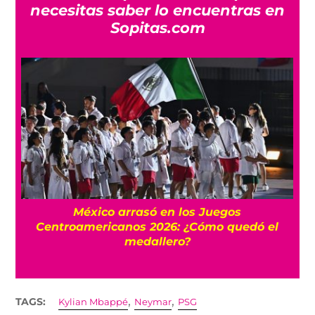
necesitas saber lo encuentras en
Sopitas.com
l
México arrasó en los Juegos
Centroamericanos 2026: ¿Cómo quedó el
medallero?
,
,
TAGS:
Kylian Mbappé
Neymar
PSG