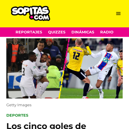
Menu
Sopitas.com
Skip
REPORTAJES
QUIZZES
DINÁMICAS
RADIO
to
content
Getty Images
POSTED
DEPORTES
IN
Los cinco goles de