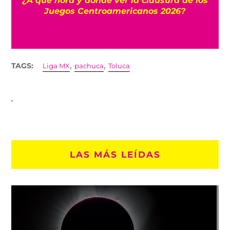
s 2026?
Dinamarca hasta Inglaterr
,
,
TAGS:
Liga MX
pachuca
Toluca
LAS MÁS LEÍDAS