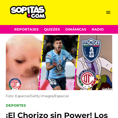
Menu
Sopitas.com
Skip
REPORTAJES
QUIZZES
DINÁMICAS
RADIO
to
content
Foto: Especial/Getty Images/Especial
POSTED
DEPORTES
IN
¡El Chorizo sin Power! Los