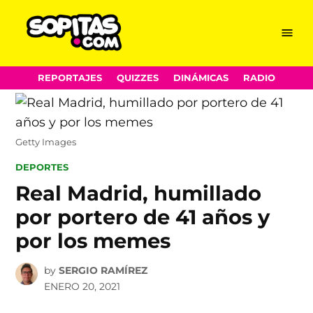
Menu
Sopitas.com
Skip
REPORTAJES
QUIZZES
DINÁMICAS
RADIO
to
content
Getty Images
POSTED
DEPORTES
IN
Real Madrid, humillado
por portero de 41 años y
por los memes
by
SERGIO RAMÍREZ
ENERO 20, 2021