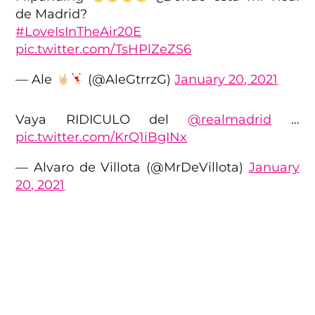
de Madrid?
#LoveIsInTheAir20E
pic.twitter.com/TsHPlZeZS6
— Ale
(@AleGtrrzG)
January 20, 2021
Vaya RIDICULO del
@realmadrid
…
pic.twitter.com/KrQ1iBgINx
— Alvaro de Villota (@MrDeVillota)
January
20, 2021