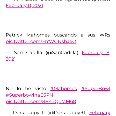
February 8, 2021
Patrick Mahomes buscando a sus WRs
pic.twitter.com/HYWGNshJeO
— San Cadilla (@SanCadilla)
February 8,
2021
No lo he visto
#Mahomes
#SuperBowl
#SuperbowlnaESPN
pic.twitter.com/8BYRQoMM68
— Darkpuppy  (@Darkpuppy91)
February