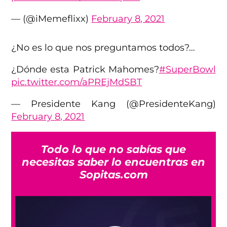
— (@iMemeflixx)
February 8, 2021
¿No es lo que nos preguntamos todos?…
¿Dónde esta Patrick Mahomes?
#SuperBowl
pic.twitter.com/aPREjMdSBT
— Presidente Kang (@PresidenteKang)
February 8, 2021
Todo lo que no sabías que
necesitas saber lo encuentras en
Sopitas.com