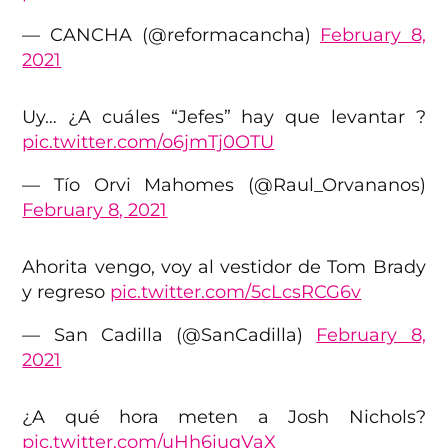
— CANCHA (@reformacancha)
February 8,
2021
Uy… ¿A cuáles “Jefes” hay que levantar ?
pic.twitter.com/o6jmTj0OTU
— Tío Orvi Mahomes (@Raul_Orvananos)
February 8, 2021
Ahorita vengo, voy al vestidor de Tom Brady
y regreso
pic.twitter.com/5cLcsRCG6v
— San Cadilla (@SanCadilla)
February 8,
2021
¿A qué hora meten a Josh Nichols?
pic.twitter.com/uHh6iuqVaX