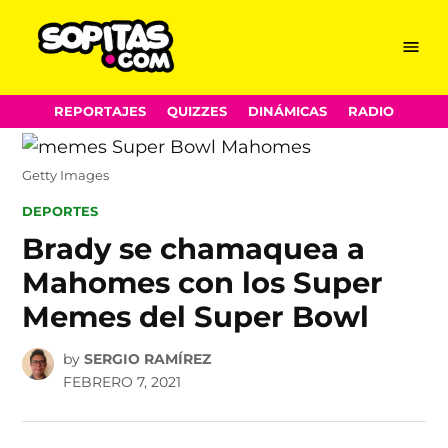
Menu
Sopitas.com
Skip
REPORTAJES
QUIZZES
DINÁMICAS
RADIO
to
content
Getty Images
POSTED
DEPORTES
IN
Brady se chamaquea a
Mahomes con los Super
Memes del Super Bowl
by
SERGIO RAMÍREZ
FEBRERO 7, 2021