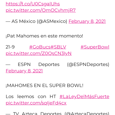
https://t.co/U0CsgalUhs
pic.twitter.com/OmOCvhmjR7
— AS México (@ASMexico)
February 8, 2021
¡Pat Mahomes en este momento!
21-9
#GoBucs
#SBLV
#SuperBowl
pic.twitter.com/Z0QsCN3IyN
— ESPN Deportes (@ESPNDeportes)
February 8, 2021
¡MAHOMES EN EL SUPER BOWL!
Los leemos con HT
#LaLeyDelMásFuerte
pic.twitter.com/sqIjeFd4cx
— TV Azteca Deportes (@AztecaDeportes)