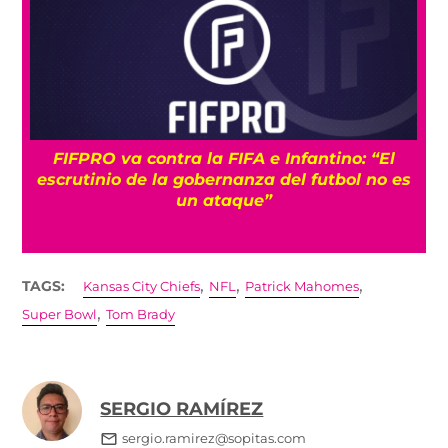
UEFA mantiene la idea de boicotear a la FIFA
s
pese a sus disculpas: “No cambia nada”
,
,
,
TAGS:
Kansas City Chiefs
NFL
Patrick Mahomes
,
Super Bowl
Tom Brady
SERGIO RAMÍREZ
sergio.ramirez@sopitas.com