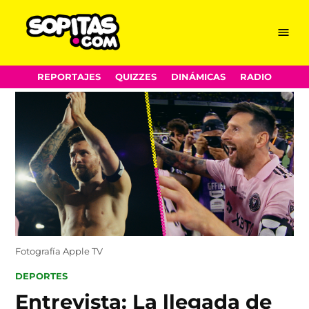
Menu
Sopitas.com
Skip
REPORTAJES
QUIZZES
DINÁMICAS
RADIO
to
content
Fotografía Apple TV
POSTED
DEPORTES
IN
Entrevista: La llegada de