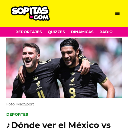
Menu
Sopitas.com
Skip
REPORTAJES
QUIZZES
DINÁMICAS
RADIO
to
content
Foto: MexSport
POSTED
DEPORTES
IN
¿Dónde ver el México vs