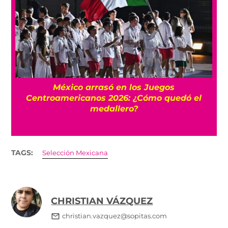
l
México arrasó en los Juegos
Centroamericanos 2026: ¿Cómo quedó el
medallero?
TAGS:
Selección Mexicana
CHRISTIAN VÁZQUEZ
christian.vazquez@sopitas.com