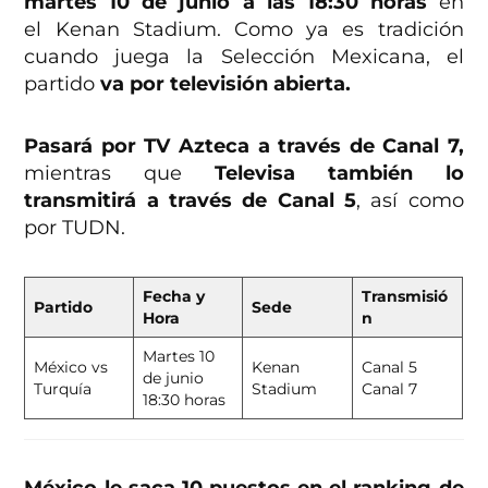
martes 10 de junio a las 18:30 horas
en
el Kenan Stadium. Como ya es tradición
cuando juega la Selección Mexicana, el
partido
va por televisión abierta.
Pasará por TV Azteca a través de Canal 7,
mientras que
Televisa también lo
transmitirá a través de Canal 5
, así como
por TUDN.
Fecha y
Transmisió
Partido
Sede
Hora
n
Martes 10
México vs
Kenan
Canal 5
de junio
Turquía
Stadium
Canal 7
18:30 horas