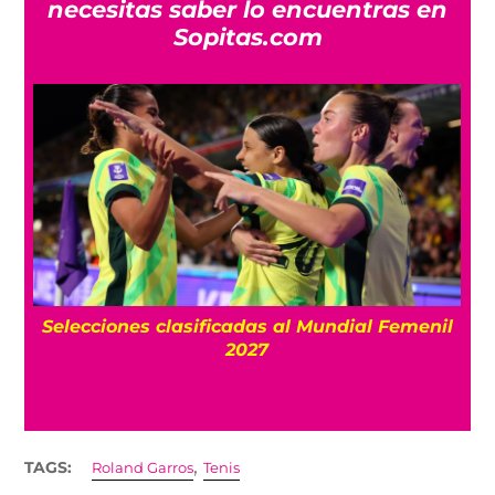
necesitas saber lo encuentras en
Sopitas.com
l
Según Jürgen Damm, “Solo son mexicanos
los nacidos en México”, pero ¿qué dice la
Constitución?
,
TAGS:
Roland Garros
Tenis