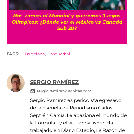
r
Nos vamos al Mundial y queremos Juegos
Olímpicos: ¿Dónde ver el México vs Canadá
Sub 20?
,
TAGS:
Barcelona
Basquetbol
SERGIO RAMÍREZ
sergio.ramirez@sopitas.com
Sergio Ramírez es periodista egresado
de la Escuela de Periodismo Carlos
Septién García. Le apasiona el mundo de
la Fórmula 1 y el automovilismo. Ha
trabajado en Diario Estadio, La Razón de