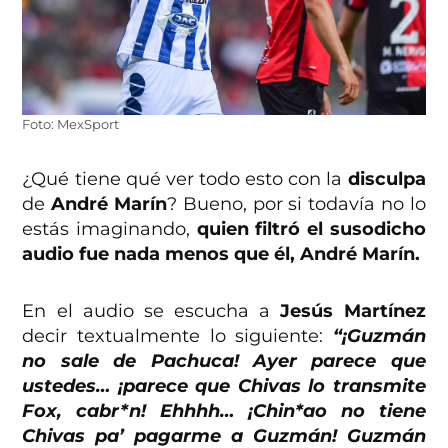
Foto: MexSport
¿Qué tiene qué ver todo esto con la
disculpa
de
André Marín
? Bueno, por si todavía no lo
estás imaginando,
quien filtró el susodicho
audio fue nada menos que él, André Marín.
En el audio se escucha a
Jesús Martínez
decir textualmente lo siguiente:
“¡Guzmán
no sale de Pachuca! Ayer parece que
ustedes… ¡parece que Chivas lo transmite
Fox, cabr*n! Ehhhh… ¡Chin*ao no tiene
Chivas pa’ pagarme a Guzmán! Guzmán