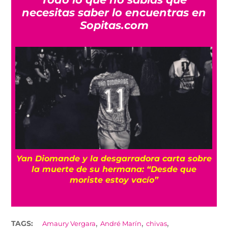
necesitas saber lo encuentras en
Sopitas.com
a
Yan Diomande y la desgarradora carta sobre
s
la muerte de su hermana: “Desde que
moriste estoy vacío”
,
,
,
TAGS:
Amaury Vergara
André Marín
chivas