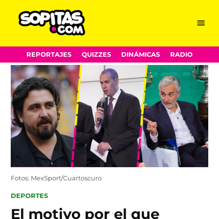
Menu
Sopitas.com
Skip
REPORTAJES
QUIZZES
DINÁMICAS
RADIO
to
content
Fotos: MexSport/Cuartoscuro
POSTED
DEPORTES
IN
El motivo por el que