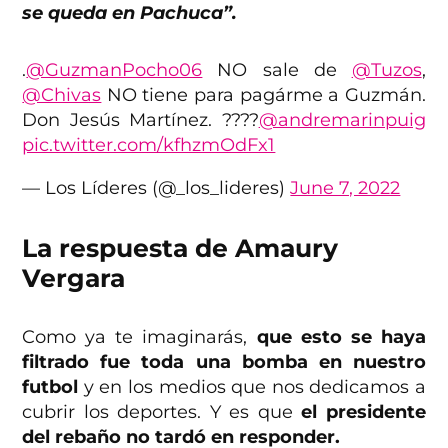
se queda en Pachuca”.
.
@GuzmanPocho06
NO sale de
@Tuzos
,
@Chivas
NO tiene para pagárme a Guzmán.
Don Jesús Martínez. ????
@andremarinpuig
pic.twitter.com/kfhzmOdFx1
— Los Líderes (@_los_lideres)
June 7, 2022
La respuesta de Amaury
Vergara
Como ya te imaginarás,
que esto se haya
filtrado fue toda una bomba en nuestro
futbol
y en los medios que nos dedicamos a
cubrir los deportes. Y es que
el presidente
del rebaño no tardó en responder.