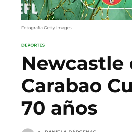
Fotografía Getty Images
POSTED
DEPORTES
IN
Newcastle 
Carabao Cu
70 años