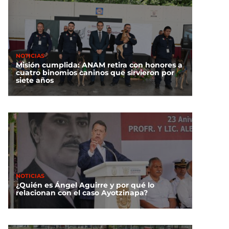
NOTICIAS
Misión cumplida: ANAM retira con honores a
cuatro binomios caninos que sirvieron por
siete años
NOTICIAS
¿Quién es Ángel Aguirre y por qué lo
relacionan con el caso Ayotzinapa?