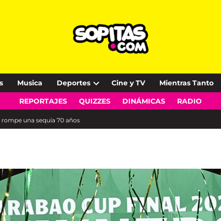
s
Musica
Deportes
Cine y TV
Mientras Tanto
Open
REPORTAJES
QUIZZES
DINÁMICAS
RADIO
dropdown
menu
 rompe una sequía 70 años