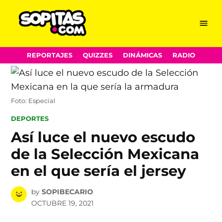
Menu
Sopitas.com
Skip
REPORTAJES
QUIZZES
DINÁMICAS
RADIO
to
content
Foto: Especial
POSTED
DEPORTES
IN
Así luce el nuevo escudo
de la Selección Mexicana
en el que sería el jersey
by
SOPIBECARIO
OCTUBRE 19, 2021