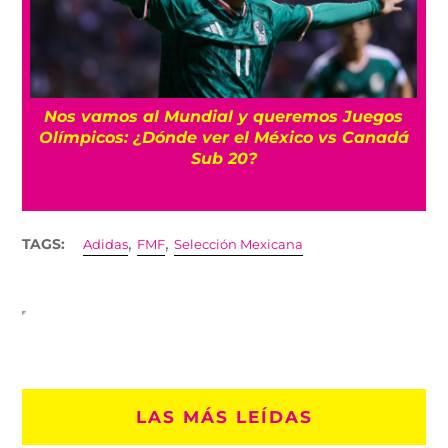
Nos vamos al Mundial y queremos Juegos
Olímpicos: ¿Dónde ver el México vs Canadá
Sub 20?
,
,
TAGS:
Adidas
FMF
Selección Mexicana
LAS MÁS LEÍDAS