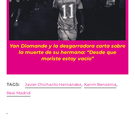
a
Yan Diomande y la desgarradora carta sobre
s
la muerte de su hermana: “Desde que
moriste estoy vacío”
,
,
TAGS:
Javier Chicharito Hernández
Karim Benzema
Real Madrid