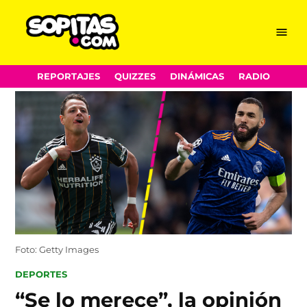
Menu
Sopitas.com
Skip
REPORTAJES
QUIZZES
DINÁMICAS
RADIO
to
content
Foto: Getty Images
POSTED
DEPORTES
IN
“Se lo merece”, la opinión