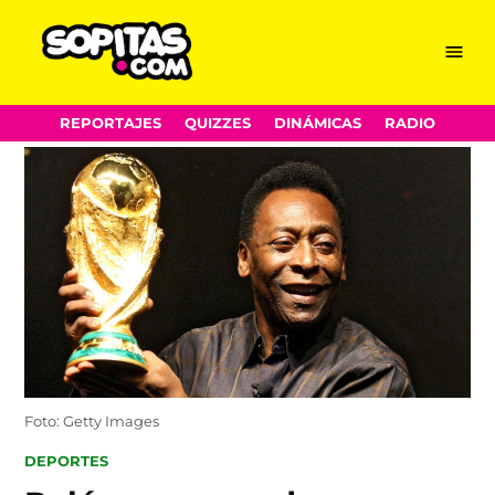
Menu
Sopitas.com
Skip
REPORTAJES
QUIZZES
DINÁMICAS
RADIO
to
content
Foto: Getty Images
POSTED
DEPORTES
IN