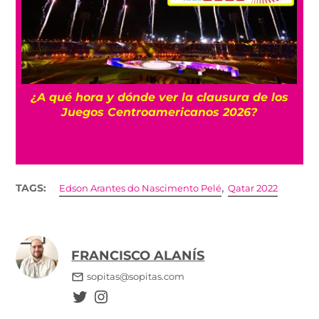
 y
¿A qué hora y dónde ver la clausura de los
Juegos Centroamericanos 2026?
,
TAGS:
Edson Arantes do Nascimento Pelé
Qatar 2022
FRANCISCO ALANÍS
sopitas@sopitas.com