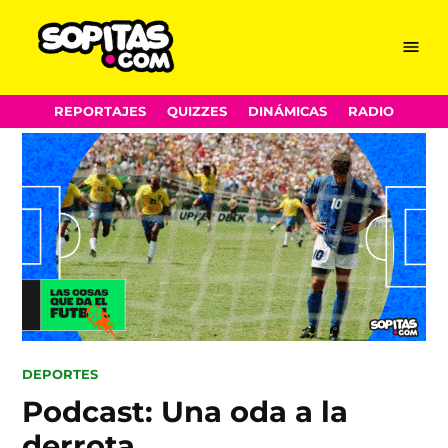
Menu
Sopitas.com
Skip
REPORTAJES
QUIZZES
DINÁMICAS
RADIO
to
content
POSTED
DEPORTES
IN
Podcast: Una oda a la
derrota