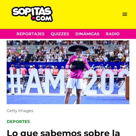
Menu
Sopitas.com
Skip
REPORTAJES
QUIZZES
DINÁMICAS
RADIO
to
content
Getty Images
POSTED
DEPORTES
IN
Lo que sabemos sobre la