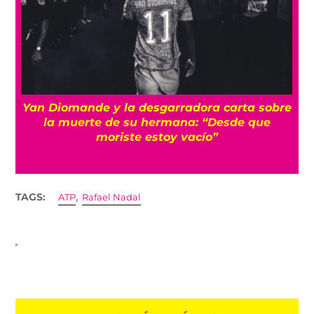
e
¡Imparables! México firma su mejor
participación en Juegos Centroamericanos
con récord de medallas
,
TAGS:
ATP
Rafael Nadal