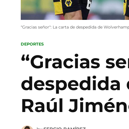
"Gracias señor": La carta de despedida de Wolverham
POSTED
DEPORTES
IN
“Gracias se
despedida
Raúl Jimén