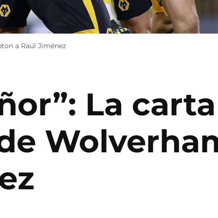
pton a Raúl Jiménez
ñor”: La carta
 de Wolverha
ez