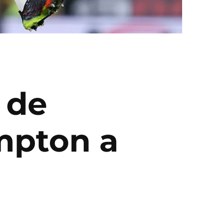
 de
mpton a