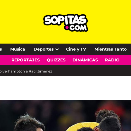
s
Musica
Deportes
Cine y TV
Mientras Tanto
Open
REPORTAJES
QUIZZES
DINÁMICAS
RADIO
dropdown
menu
 Wolverhampton a Raúl Jiménez