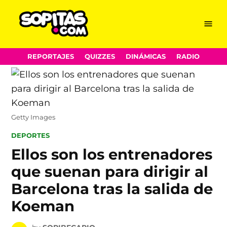
Menu
Sopitas.com
Skip
REPORTAJES
QUIZZES
DINÁMICAS
RADIO
to
content
Getty Images
POSTED
DEPORTES
IN
Ellos son los entrenadores
que suenan para dirigir al
Barcelona tras la salida de
Koeman