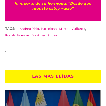
participación en Juegos Centroamericanos
con récord de medallas
,
,
,
TAGS:
Andrea Pirlo
Barcelona
Marcelo Gallardo
,
Ronald Koeman
Xavi Hernández
LAS MÁS LEÍDAS