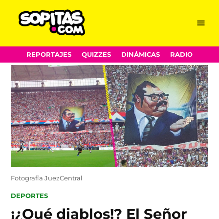
Menu
Sopitas.com
Skip
REPORTAJES
QUIZZES
DINÁMICAS
RADIO
to
content
Fotografía JuezCentral
POSTED
DEPORTES
IN
¡¿Qué diablos!? El Señor