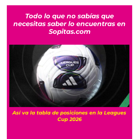
Todo lo que no sabías que
necesitas saber lo encuentras en
Sopitas.com
Así va la tabla de posiciones en la Leagues
La
Cup 2026