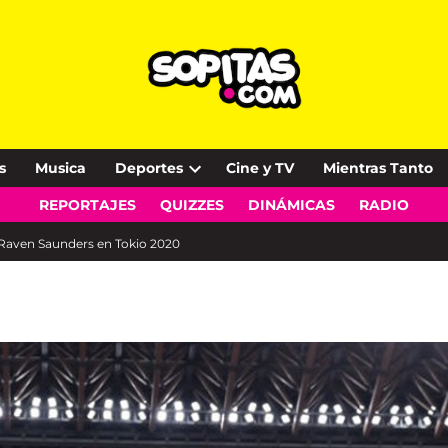
s
Musica
Deportes
Cine y TV
Mientras Tanto
Open
REPORTAJES
QUIZZES
DINÁMICAS
RADIO
dropdown
menu
ra Raven Saunders en Tokio 2020