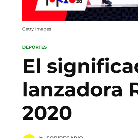
Getty Images
POSTED
DEPORTES
IN
El signific
lanzadora 
2020