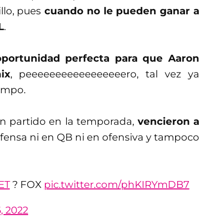
llo, pues
cuando no le pueden ganar a
L
.
oportunidad perfecta para que Aaron
ix
, peeeeeeeeeeeeeeeeero, tal vez ya
empo.
n partido en la temporada,
vencieron a
efensa ni en QB ni en ofensiva y tampoco
ET
? FOX
pic.twitter.com/phKIRYmDB7
, 2022