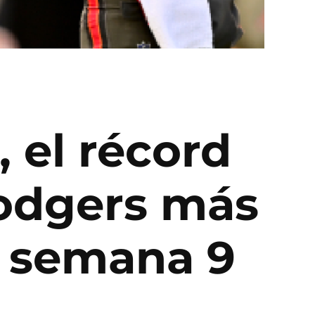
, el récord
odgers más
a semana 9