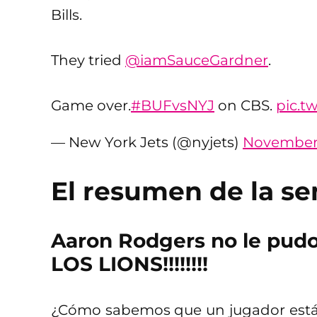
Bills.
They tried
@iamSauceGardner
.
Game over.
#BUFvsNYJ
on CBS.
pic.t
— New York Jets (@nyjets)
November 
El resumen de la se
Aaron Rodgers no le pudo 
LOS LIONS!!!!!!!!
¿Cómo sabemos que un jugador está e