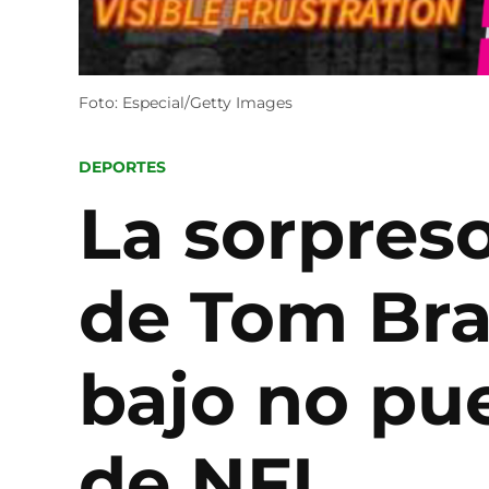
Foto: Especial/Getty Images
POSTED
DEPORTES
IN
La sorpreso
de Tom Bra
bajo no pu
de NFL