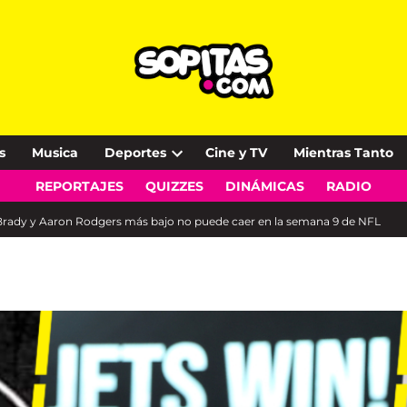
s
Musica
Deportes
Cine y TV
Mientras Tanto
Open
REPORTAJES
QUIZZES
DINÁMICAS
RADIO
dropdown
menu
m Brady y Aaron Rodgers más bajo no puede caer en la semana 9 de NFL