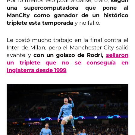
Por lo menos eso podría darse, claro,
según
una supercomputadora que pone al
ManCity como ganador de un histórico
triplete esta temporada
y no falló.
Le costó mucho trabajo en la final contra el
Inter de Milan, pero el Manchester City salió
avante y
con un golazo de Rodri,
sellaron
un triplete que no se conseguía en
Inglaterra desde 1999
.