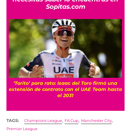
Sopitas.com
‘Torito’ para rato: Isaac del Toro firmó una
extensión de contrato con el UAE Team hasta
el 2031
,
,
,
TAGS:
Champions League
FA Cup
Manchester City
Premier League