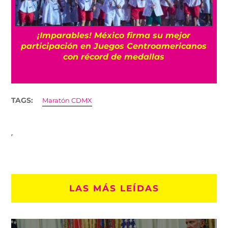
e
¡Imparables! México firma su mejor
participación en Juegos Centroamericanos
con récord de medallas
TAGS:
Maratón CDMX
LAS MÁS LEÍDAS