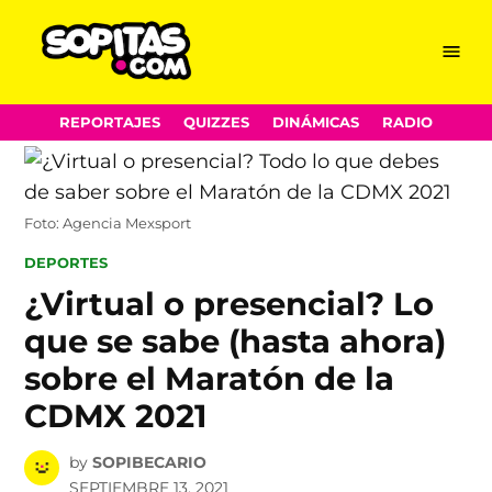
Menu
Sopitas.com
Skip
REPORTAJES
QUIZZES
DINÁMICAS
RADIO
to
content
Foto: Agencia Mexsport
POSTED
DEPORTES
IN
¿Virtual o presencial? Lo
que se sabe (hasta ahora)
sobre el Maratón de la
CDMX 2021
by
SOPIBECARIO
SEPTIEMBRE 13, 2021