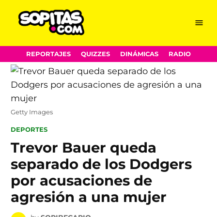
Menu
Sopitas.com
Skip
REPORTAJES
QUIZZES
DINÁMICAS
RADIO
to
content
Getty Images
POSTED
DEPORTES
IN
Trevor Bauer queda
separado de los Dodgers
por acusaciones de
agresión a una mujer