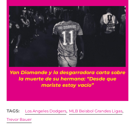
a
Yan Diomande y la desgarradora carta sobre
s
la muerte de su hermana: “Desde que
moriste estoy vacío”
,
,
TAGS:
Los Angeles Dodgers
MLB Beisbol Grandes Ligas
Trevor Bauer