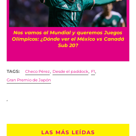
Nos vamos al Mundial y queremos Juegos
Olímpicos: ¿Dónde ver el México vs Canadá
Sub 20?
,
,
,
TAGS:
Checo Pérez
Desde el paddock
F1
Gran Premio de Japón
LAS MÁS LEÍDAS