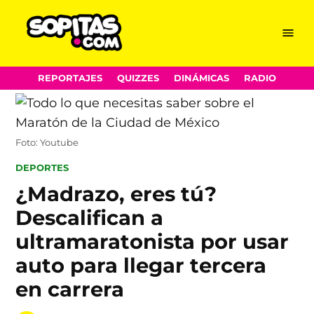
Menu
Sopitas.com
Skip
REPORTAJES
QUIZZES
DINÁMICAS
RADIO
to
content
Foto: Youtube
POSTED
DEPORTES
IN
¿Madrazo, eres tú?
Descalifican a
ultramaratonista por usar
auto para llegar tercera
en carrera