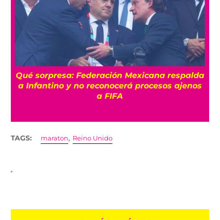
Qué sorpresa: Federación Mexicana respalda
?
a Infantino y no reconocerá procesos ajenos
a FIFA
,
TAGS:
maraton
Reino Unido