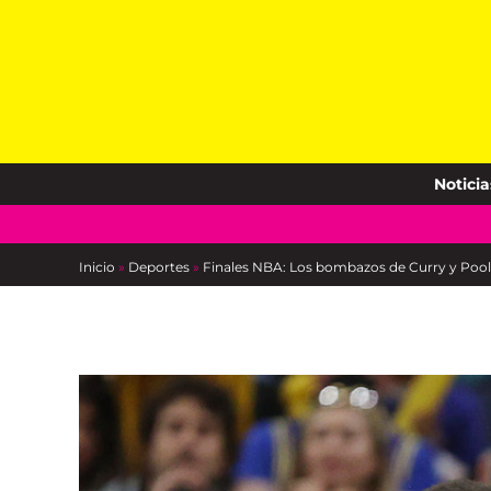
Skip
to
content
Noticia
Inicio
»
Deportes
»
Finales NBA: Los bombazos de Curry y Poole e