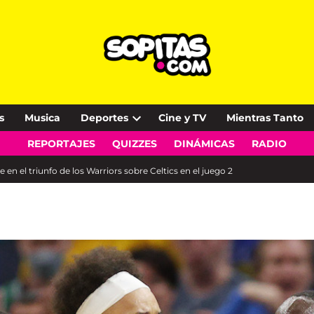
s
Musica
Deportes
Cine y TV
Mientras Tanto
Open
REPORTAJES
QUIZZES
DINÁMICAS
RADIO
dropdown
menu
n el triunfo de los Warriors sobre Celtics en el juego 2