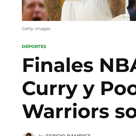
Getty images
POSTED
DEPORTES
IN
Finales NB
Curry y Poo
Warriors so