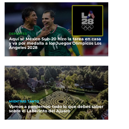
DEPORTES
Aquí sí: México Sub-20 hizo la tarea en casa
y va por medalla a los Juegos Olímpicos Los
Ángeles 2028
MIENTRAS TANTO
Vamos a perdernos: todo lo que debes saber
sobre el Laberinto del Ajusco