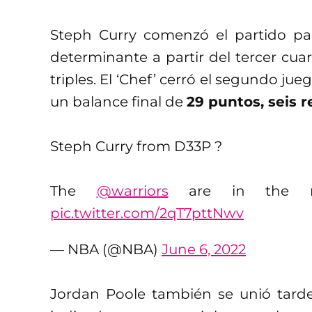
Steph Curry comenzó el partido pa
determinante a partir del tercer cuar
triples. El ‘Chef’ cerró el segundo ju
un balance final de
29 puntos, seis r
Steph Curry from D33P ?
The
@warriors
are in the m
pic.twitter.com/2qT7pttNwv
— NBA (@NBA)
June 6, 2022
Jordan Poole también se unió tarde