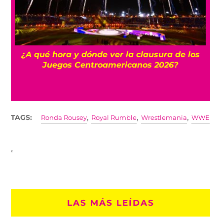
 y
¿A qué hora y dónde ver la clausura de los
Juegos Centroamericanos 2026?
,
,
,
TAGS:
Ronda Rousey
Royal Rumble
Wrestlemania
WWE
LAS MÁS LEÍDAS