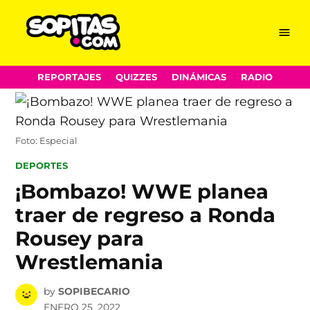
Menu
Sopitas.com
Skip
REPORTAJES
QUIZZES
DINÁMICAS
RADIO
to
content
Foto: Especial
POSTED
DEPORTES
IN
¡Bombazo! WWE planea
traer de regreso a Ronda
Rousey para
Wrestlemania
by
SOPIBECARIO
ENERO 25, 2022